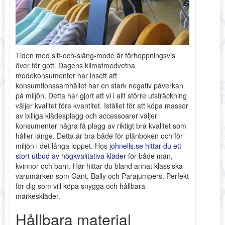
Tiden med slit-och-släng-mode är förhoppningsvis
över för gott. Dagens klimatmedvetna
modekonsumenter har insett att
konsumtionssamhället har en stark negativ påverkan
på miljön. Detta har gjort att vi i allt större utsträckning
väljer kvalitet före kvantitet. Istället för att köpa massor
av billiga klädesplagg och accessoarer väljer
konsumenter några få plagg av riktigt bra kvalitet som
håller länge. Detta är bra både för plånboken och för
miljön i det långa loppet. Hos
johnells.se hittar du ett
stort utbud av högkvalitativa kläder
för både män,
kvinnor och barn. Här hittar du bland annat klassiska
varumärken som Gant, Bally och Parajumpers. Perfekt
för dig som vill köpa snygga och hållbara
märkeskläder.
Hållbara material