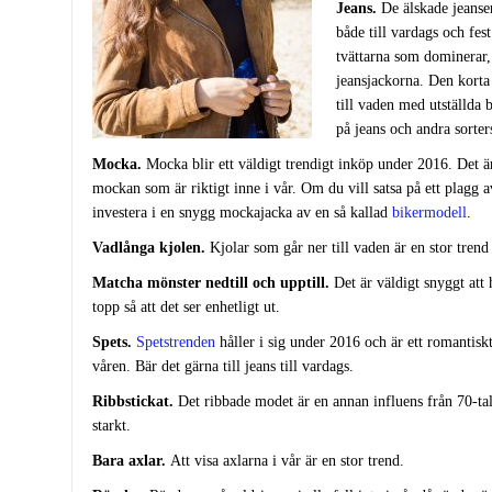
Jeans.
De älskade jeansen
både till vardags och fest
tvättarna som dominerar, 
jeansjackorna. Den korta
till vaden med utställda
på jeans och andra sorter
Mocka.
Mocka blir ett väldigt trendigt inköp under 2016. Det ä
mockan som är riktigt inne i vår. Om du vill satsa på ett plagg
investera i en snygg mockajacka av en så kallad
bikermodell
.
Vadlånga kjolen.
Kjolar som går ner till vaden är en stor trend
Matcha mönster nedtill och upptill.
Det är väldigt snyggt att
topp så att det ser enhetligt ut.
Spets.
Spetstrenden
håller i sig under 2016 och är ett romantisk
våren. Bär det gärna till jeans till vardags.
Ribbstickat.
Det ribbade modet är en annan influens från 70-t
starkt.
Bara axlar.
Att visa axlarna i vår är en stor trend.